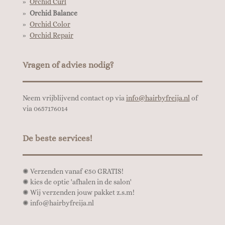
Orchid Curl
Orchid Balance
Orchid Color
Orchid Repair
Vragen of advies nodig?
Neem vrijblijvend contact op via
info@hairbyfreija.nl
of
via 0657176014
De beste services!
✺
Verzenden vanaf €50 GRATIS!
✺
kies de optie 'afhalen in de salon'
✺
Wij verzenden jouw pakket z.s.m!
✺
info@hairbyfreija.nl