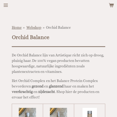
Ga
direct
naar
de
hoofdinhoud
Home
»
Webshop
»
Orchid Balance
Orchid Balance
De Orchid Balance lijn van Artistique richt zich op droog,
pluizig haar. De 100% vegan producten bevatten
hoogwaardige, natuurlijke ingrediënten zoals
plantenextracten en vitamines.
Het Orchid Complex en het Balance Protein Complex
bevorderen
gezond
en
glanzend
haar en maken het
veerkrachtig
en
zijdezacht
. Shop hier de producten en
ervaar het effect!