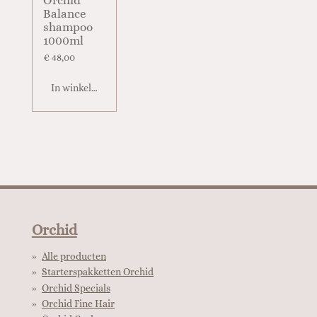
Orchid
Balance
shampoo
1000ml
€ 48,00
In winkelwagen
Orchid
Alle producten
Starterspakketten Orchid
Orchid Specials
Orchid Fine Hair