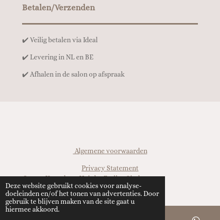
Betalen/Verzenden
✔️ Veilig betalen via Ideal
✔️ Levering in NL en BE
✔️ Afhalen in de salon op afspraak
Algemene voorwaarden
Privacy Statement
© 2025 Kapsalon - Hair by Freija - Sinds 2019
Deze website gebruikt cookies voor analyse-
doeleinden en/of het tonen van advertenties. Door
gebruik te blijven maken van de site gaat u
hiermee akkoord.