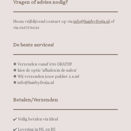
Vragen of advies nodig?
Neem vrijblijvend contact op via
info@hairbyfreija.nl
of
via 0657176014
De beste services!
✺
Verzenden vanaf €50 GRATIS!
✺
kies de optie 'afhalen in de salon'
✺
Wij verzenden jouw pakket z.s.m!
✺
info@hairbyfreija.nl
Betalen/Verzenden
✔️ Veilig betalen via Ideal
✔️ Levering in NL en BE