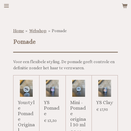
Ga
direct
naar
de
hoofdinhoud
Home
»
Webshop
»
Pomade
Pomade
Voor een flexibele styling. De pomade geeft controle en
definitie zonder het haar te verzwaren.
Youstyl
YS
Mini -
YS Clay
e
Pomad
Pomad
€ 17,95
Pomad
e
e
e
origina
€ 13,50
Origina
l 30 ml
l