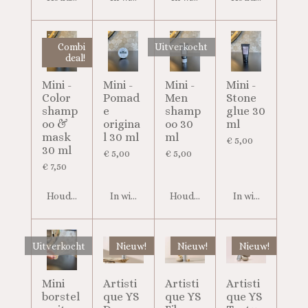
Combi
Uitverkocht
deal!
Mini -
Mini -
Mini -
Mini -
Color
Pomad
Men
Stone
shamp
e
shamp
glue 30
oo &
origina
oo 30
ml
mask
l 30 ml
ml
€ 5,00
30 ml
€ 5,00
€ 5,00
€ 7,50
Houd mij op de hoogte
In winkelwagen
Houd mij op de hoogte
In winkelwagen
Uitverkocht
Nieuw!
Nieuw!
Nieuw!
Mini
Artisti
Artisti
Artisti
borstel
que YS
que YS
que YS