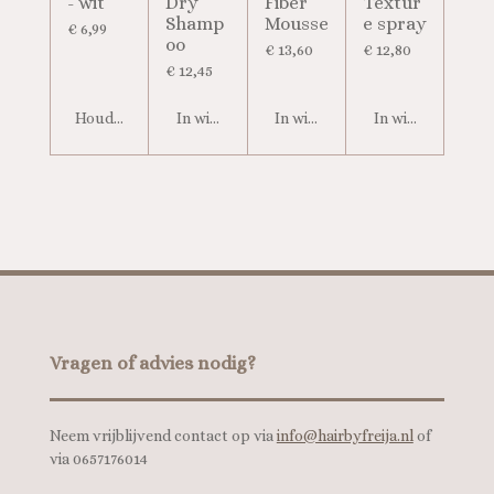
- wit
Dry
Fiber
Textur
Shamp
Mousse
e spray
€ 6,99
oo
€ 13,60
€ 12,80
€ 12,45
Houd mij op de hoogte
In winkelwagen
In winkelwagen
In winkelwagen
Vragen of advies nodig?
Neem vrijblijvend contact op via
info@hairbyfreija.nl
of
via 0657176014