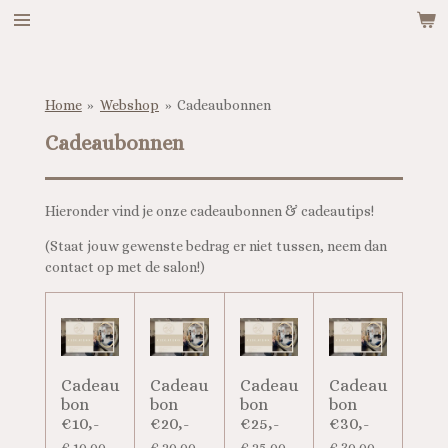
Ga
direct
naar
de
hoofdinhoud
Home
»
Webshop
»
Cadeaubonnen
Cadeaubonnen
Hieronder vind je onze cadeaubonnen & cadeautips!
(Staat jouw gewenste bedrag er niet tussen, neem dan
contact op met de salon!)
Cadeau
Cadeau
Cadeau
Cadeau
bon
bon
bon
bon
€10,-
€20,-
€25,-
€30,-
€ 10,00
€ 20,00
€ 25,00
€ 30,00