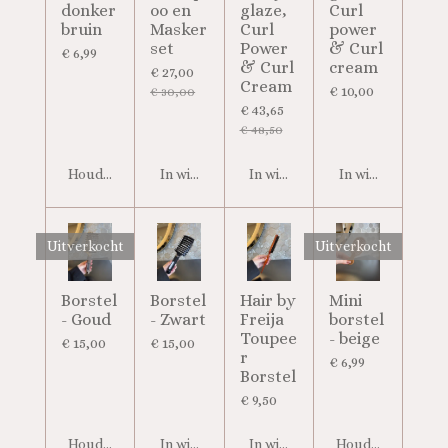
donker
oo en
glaze,
Curl
bruin
Masker
Curl
power
set
Power
& Curl
€ 6,99
& Curl
cream
€ 27,00
Cream
€ 10,00
€ 30,00
€ 43,65
€ 48,50
Houd mij op de hoogte
In winkelwagen
In winkelwagen
In winkelwagen
Uitverkocht
Uitverkocht
Borstel
Borstel
Hair by
Mini
- Goud
- Zwart
Freija
borstel
Toupee
- beige
€ 15,00
€ 15,00
r
€ 6,99
Borstel
€ 9,50
Houd mij op de hoogte
In winkelwagen
In winkelwagen
Houd mij op de h