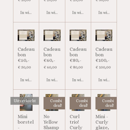
In winkelwagen
In winkelwagen
In winkelwagen
In winkelwagen
Cadeau
Cadeau
Cadeau
Cadeau
bon
bon
bon
bon
€50,-
€60,-
€80,-
€100,-
€ 50,00
€ 60,00
€ 80,00
€ 100,00
In winkelwagen
In winkelwagen
In winkelwagen
In winkelwagen
Uitverkocht
Combi
Combi
Combi
deal!
deal!
deal!
Mini
No
Curl
Mini -
borstel
Yellow
trio!
Curly
-
Shamp
Curly
glaze,