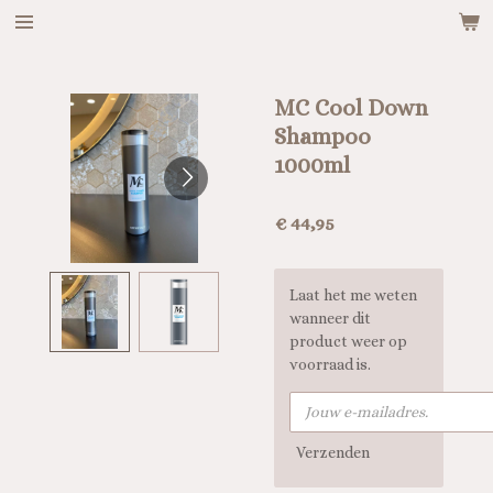
Ga
direct
naar
de
MC Cool Down
hoofdinhoud
Shampoo
1000ml
€ 44,95
Laat het me weten
wanneer dit
product weer op
voorraad is.
Verzenden