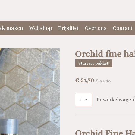
ak maken
Webshop
Prijslijst
Over ons
Contact
Orchid fine ha
Starters pakket!
€ 51,70
€ 57,45
In winkelwagen
Orchid Fine Ha