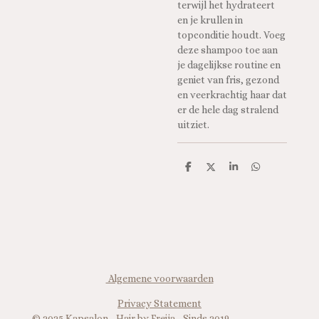
terwijl het hydrateert
en je krullen in
topconditie houdt. Voeg
deze shampoo toe aan
je dagelijkse routine en
geniet van fris, gezond
en veerkrachtig haar dat
er de hele dag stralend
uitziet.
D
D
S
D
e
e
h
e
l
e
a
l
e
l
r
e
n
e
n
Algemene voorwaarden
Privacy Statement
© 2025 Kapsalon - Hair by Freija - Sinds 2019