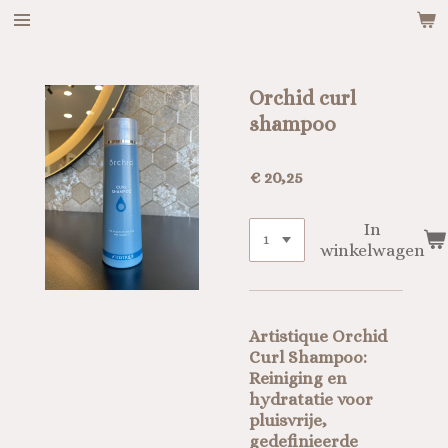
Ga
direct
naar
de
Orchid curl
hoofdinhoud
shampoo
€ 20,25
In
winkelwagen
Artistique Orchid
Curl Shampoo:
Reiniging en
hydratatie voor
pluisvrije,
gedefinieerde