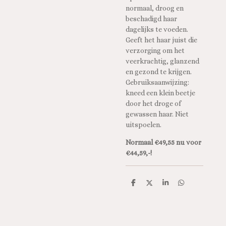
normaal, droog en
beschadigd haar
dagelijks te voeden.
Geeft het haar juist die
verzorging om het
veerkrachtig, glanzend
en gezond te krijgen.
Gebruiksaanwijzing:
kneed een klein beetje
door het droge of
gewassen haar. Niet
uitspoelen.
Normaal €49,55 nu voor
€44,59,-!
D
D
S
D
e
e
h
e
l
e
a
l
e
l
r
e
n
e
n