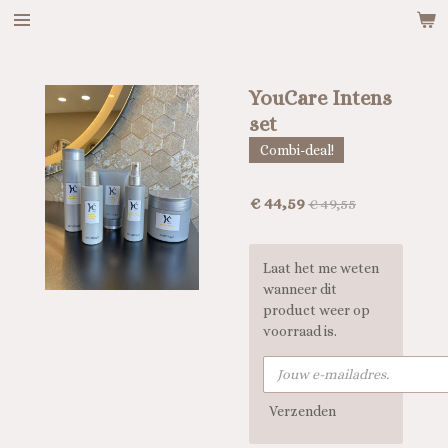
Ga
direct
naar
de
YouCare Intens
hoofdinhoud
set
Combi-deal!
€ 44,59
€ 49,55
Laat het me weten
wanneer dit
product weer op
voorraad is.
Verzenden